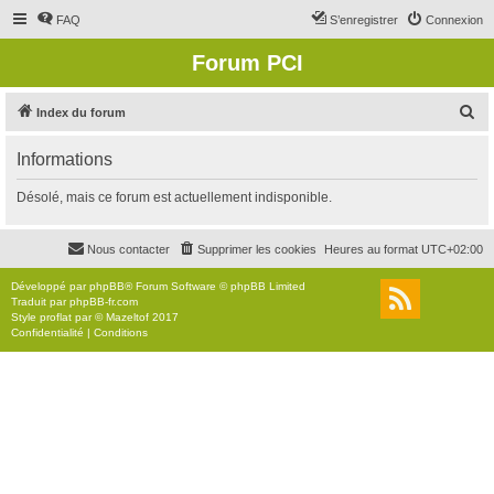
FAQ
S’enregistrer
Connexion
Forum PCI
R
Index du forum
e
Informations
c
h
Désolé, mais ce forum est actuellement indisponible.
e
r
Nous contacter
Supprimer les cookies
Heures au format
UTC+02:00
c
Développé par
phpBB
® Forum Software © phpBB Limited
h
Traduit par
phpBB-fr.com
Style
proflat
par ©
Mazeltof
2017
e
Confidentialité
|
Conditions
r