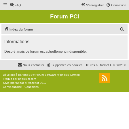
FAQ
S’enregistrer
Connexion
Forum PCI
R
Index du forum
e
Informations
c
h
Désolé, mais ce forum est actuellement indisponible.
e
r
Nous contacter
Supprimer les cookies
Heures au format
UTC+02:00
c
Développé par
phpBB
® Forum Software © phpBB Limited
h
Traduit par
phpBB-fr.com
Style
proflat
par ©
Mazeltof
2017
e
Confidentialité
|
Conditions
r