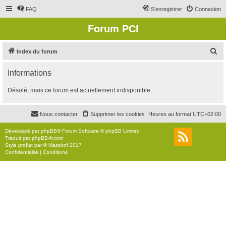
FAQ
S’enregistrer
Connexion
Forum PCI
R
Index du forum
e
Informations
c
h
Désolé, mais ce forum est actuellement indisponible.
e
r
Nous contacter
Supprimer les cookies
Heures au format
UTC+02:00
c
Développé par
phpBB
® Forum Software © phpBB Limited
h
Traduit par
phpBB-fr.com
Style
proflat
par ©
Mazeltof
2017
e
Confidentialité
|
Conditions
r