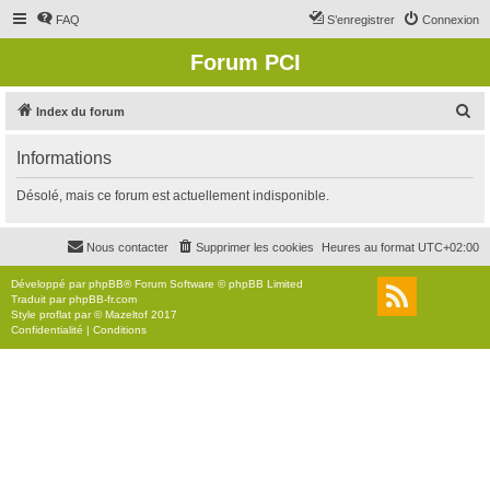
FAQ
S’enregistrer
Connexion
Forum PCI
R
Index du forum
e
Informations
c
h
Désolé, mais ce forum est actuellement indisponible.
e
r
Nous contacter
Supprimer les cookies
Heures au format
UTC+02:00
c
Développé par
phpBB
® Forum Software © phpBB Limited
h
Traduit par
phpBB-fr.com
Style
proflat
par ©
Mazeltof
2017
e
Confidentialité
|
Conditions
r