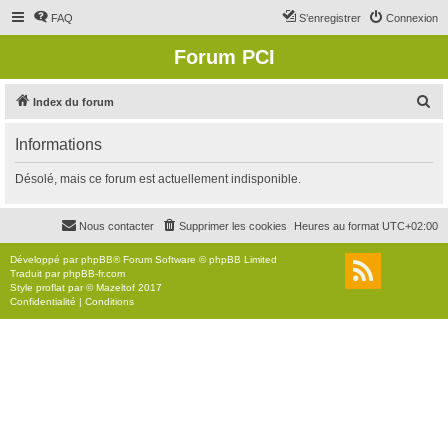
FAQ
S’enregistrer
Connexion
Forum PCI
R
Index du forum
e
Informations
c
h
Désolé, mais ce forum est actuellement indisponible.
e
r
Nous contacter
Supprimer les cookies
Heures au format
UTC+02:00
c
Développé par
phpBB
® Forum Software © phpBB Limited
h
Traduit par
phpBB-fr.com
Style
proflat
par ©
Mazeltof
2017
e
Confidentialité
|
Conditions
r