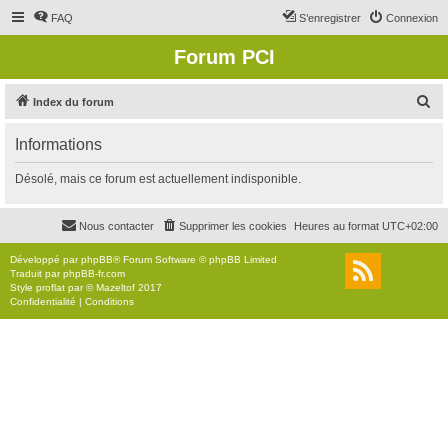
FAQ
S’enregistrer
Connexion
Forum PCI
R
Index du forum
e
Informations
c
h
Désolé, mais ce forum est actuellement indisponible.
e
r
Nous contacter
Supprimer les cookies
Heures au format
UTC+02:00
c
Développé par
phpBB
® Forum Software © phpBB Limited
h
Traduit par
phpBB-fr.com
Style
proflat
par ©
Mazeltof
2017
e
Confidentialité
|
Conditions
r