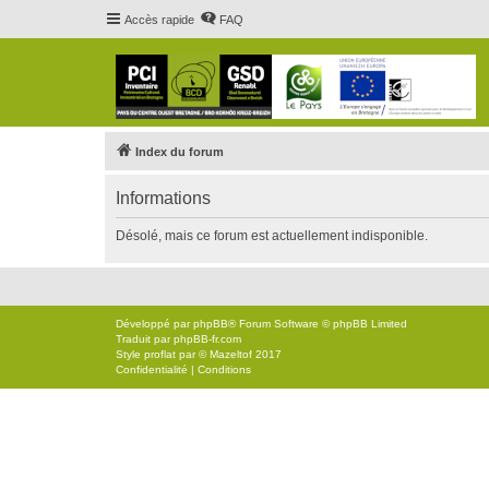
Accès rapide
FAQ
Index du forum
Informations
Désolé, mais ce forum est actuellement indisponible.
Développé par
phpBB
® Forum Software © phpBB Limited
Traduit par
phpBB-fr.com
Style
proflat
par ©
Mazeltof
2017
Confidentialité
|
Conditions