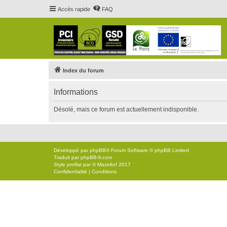
Accès rapide
FAQ
Index du forum
Informations
Désolé, mais ce forum est actuellement indisponible.
Développé par
phpBB
® Forum Software © phpBB Limited
Traduit par
phpBB-fr.com
Style
proflat
par ©
Mazeltof
2017
Confidentialité
|
Conditions