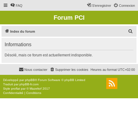
FAQ
S’enregistrer
Connexion
Forum PCI
R
Index du forum
e
Informations
c
h
Désolé, mais ce forum est actuellement indisponible.
e
r
Nous contacter
Supprimer les cookies
Heures au format
UTC+02:00
c
Développé par
phpBB
® Forum Software © phpBB Limited
h
Traduit par
phpBB-fr.com
Style
proflat
par ©
Mazeltof
2017
e
Confidentialité
|
Conditions
r