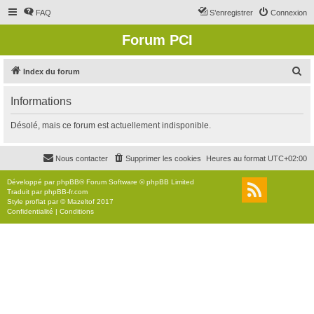
FAQ
S’enregistrer
Connexion
Forum PCI
R
Index du forum
e
Informations
c
h
Désolé, mais ce forum est actuellement indisponible.
e
r
Nous contacter
Supprimer les cookies
Heures au format
UTC+02:00
c
Développé par
phpBB
® Forum Software © phpBB Limited
h
Traduit par
phpBB-fr.com
Style
proflat
par ©
Mazeltof
2017
e
Confidentialité
|
Conditions
r