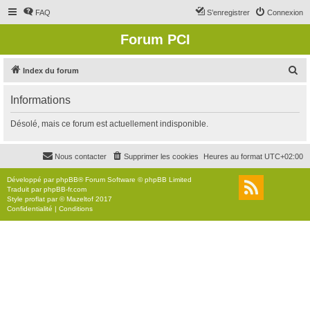
FAQ
S’enregistrer
Connexion
Forum PCI
R
Index du forum
e
Informations
c
h
Désolé, mais ce forum est actuellement indisponible.
e
r
Nous contacter
Supprimer les cookies
Heures au format
UTC+02:00
c
Développé par
phpBB
® Forum Software © phpBB Limited
h
Traduit par
phpBB-fr.com
Style
proflat
par ©
Mazeltof
2017
e
Confidentialité
|
Conditions
r