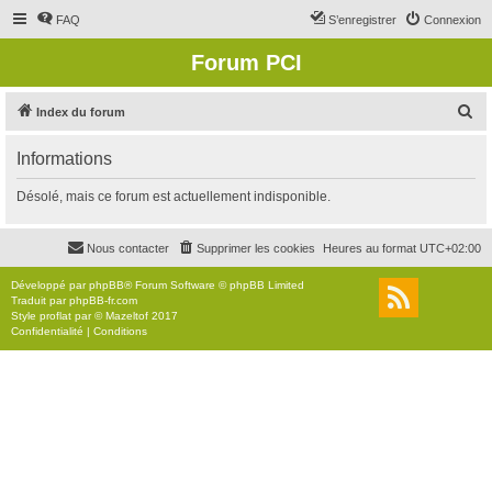
FAQ
S’enregistrer
Connexion
Forum PCI
R
Index du forum
e
Informations
c
h
Désolé, mais ce forum est actuellement indisponible.
e
r
Nous contacter
Supprimer les cookies
Heures au format
UTC+02:00
c
Développé par
phpBB
® Forum Software © phpBB Limited
h
Traduit par
phpBB-fr.com
Style
proflat
par ©
Mazeltof
2017
e
Confidentialité
|
Conditions
r