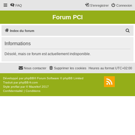
FAQ
S’enregistrer
Connexion
Forum PCI
R
Index du forum
e
Informations
c
h
Désolé, mais ce forum est actuellement indisponible.
e
r
Nous contacter
Supprimer les cookies
Heures au format
UTC+02:00
c
Développé par
phpBB
® Forum Software © phpBB Limited
h
Traduit par
phpBB-fr.com
Style
proflat
par ©
Mazeltof
2017
e
Confidentialité
|
Conditions
r