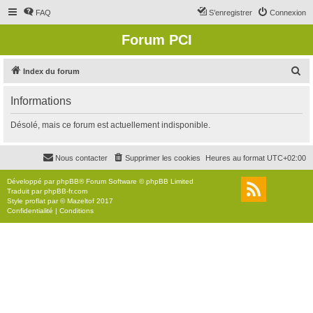
FAQ
S’enregistrer
Connexion
Forum PCI
R
Index du forum
e
Informations
c
h
Désolé, mais ce forum est actuellement indisponible.
e
r
Nous contacter
Supprimer les cookies
Heures au format
UTC+02:00
c
Développé par
phpBB
® Forum Software © phpBB Limited
h
Traduit par
phpBB-fr.com
Style
proflat
par ©
Mazeltof
2017
e
Confidentialité
|
Conditions
r