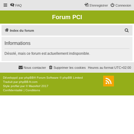
FAQ
S’enregistrer
Connexion
Forum PCI
R
Index du forum
e
Informations
c
h
Désolé, mais ce forum est actuellement indisponible.
e
r
Nous contacter
Supprimer les cookies
Heures au format
UTC+02:00
c
Développé par
phpBB
® Forum Software © phpBB Limited
h
Traduit par
phpBB-fr.com
Style
proflat
par ©
Mazeltof
2017
e
Confidentialité
|
Conditions
r