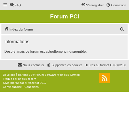
FAQ
S’enregistrer
Connexion
Forum PCI
R
Index du forum
e
Informations
c
h
Désolé, mais ce forum est actuellement indisponible.
e
r
Nous contacter
Supprimer les cookies
Heures au format
UTC+02:00
c
Développé par
phpBB
® Forum Software © phpBB Limited
h
Traduit par
phpBB-fr.com
Style
proflat
par ©
Mazeltof
2017
e
Confidentialité
|
Conditions
r