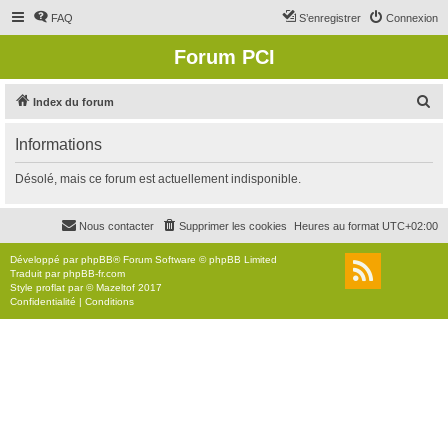
FAQ
S’enregistrer
Connexion
Forum PCI
R
Index du forum
e
Informations
c
h
Désolé, mais ce forum est actuellement indisponible.
e
r
Nous contacter
Supprimer les cookies
Heures au format
UTC+02:00
c
Développé par
phpBB
® Forum Software © phpBB Limited
h
Traduit par
phpBB-fr.com
Style
proflat
par ©
Mazeltof
2017
e
Confidentialité
|
Conditions
r