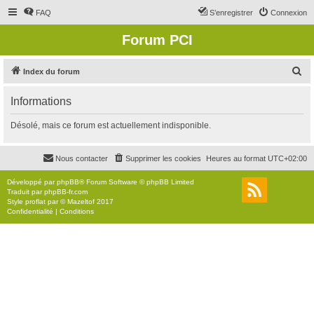
FAQ
S’enregistrer
Connexion
Forum PCI
R
Index du forum
e
Informations
c
h
Désolé, mais ce forum est actuellement indisponible.
e
r
Nous contacter
Supprimer les cookies
Heures au format
UTC+02:00
c
Développé par
phpBB
® Forum Software © phpBB Limited
h
Traduit par
phpBB-fr.com
Style
proflat
par ©
Mazeltof
2017
e
Confidentialité
|
Conditions
r