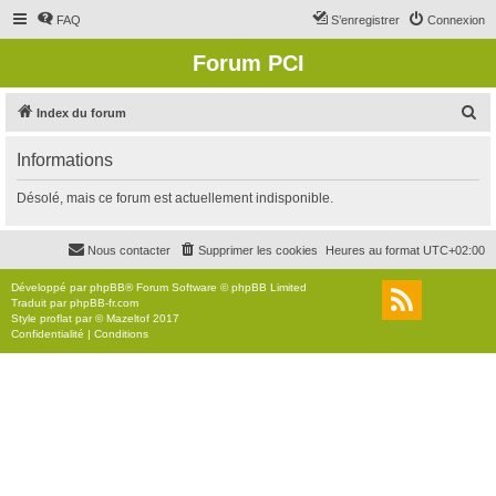
FAQ
S’enregistrer
Connexion
Forum PCI
R
Index du forum
e
Informations
c
h
Désolé, mais ce forum est actuellement indisponible.
e
r
Nous contacter
Supprimer les cookies
Heures au format
UTC+02:00
c
Développé par
phpBB
® Forum Software © phpBB Limited
h
Traduit par
phpBB-fr.com
Style
proflat
par ©
Mazeltof
2017
e
Confidentialité
|
Conditions
r