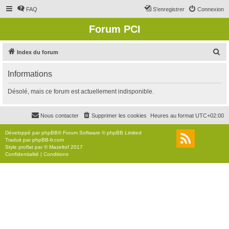
FAQ
S’enregistrer
Connexion
Forum PCI
R
Index du forum
e
Informations
c
h
Désolé, mais ce forum est actuellement indisponible.
e
r
Nous contacter
Supprimer les cookies
Heures au format
UTC+02:00
c
Développé par
phpBB
® Forum Software © phpBB Limited
h
Traduit par
phpBB-fr.com
Style
proflat
par ©
Mazeltof
2017
e
Confidentialité
|
Conditions
r