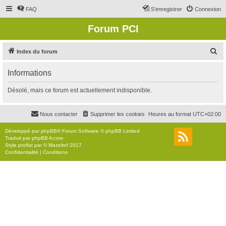
FAQ
S’enregistrer
Connexion
Forum PCI
R
Index du forum
e
Informations
c
h
Désolé, mais ce forum est actuellement indisponible.
e
r
Nous contacter
Supprimer les cookies
Heures au format
UTC+02:00
c
Développé par
phpBB
® Forum Software © phpBB Limited
h
Traduit par
phpBB-fr.com
Style
proflat
par ©
Mazeltof
2017
e
Confidentialité
|
Conditions
r