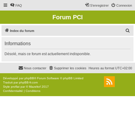
FAQ
S’enregistrer
Connexion
Forum PCI
R
Index du forum
e
Informations
c
h
Désolé, mais ce forum est actuellement indisponible.
e
r
Nous contacter
Supprimer les cookies
Heures au format
UTC+02:00
c
Développé par
phpBB
® Forum Software © phpBB Limited
h
Traduit par
phpBB-fr.com
Style
proflat
par ©
Mazeltof
2017
e
Confidentialité
|
Conditions
r