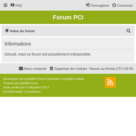
FAQ
S’enregistrer
Connexion
Forum PCI
R
Index du forum
e
Informations
c
h
Désolé, mais ce forum est actuellement indisponible.
e
r
Nous contacter
Supprimer les cookies
Heures au format
UTC+02:00
c
Développé par
phpBB
® Forum Software © phpBB Limited
h
Traduit par
phpBB-fr.com
Style
proflat
par ©
Mazeltof
2017
e
Confidentialité
|
Conditions
r