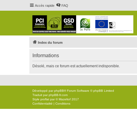
Accès rapide
FAQ
Index du forum
Informations
Désolé, mais ce forum est actuellement indisponible.
Développé par
phpBB
® Forum Software © phpBB Limited
Traduit par
phpBB-fr.com
Style
proflat
par ©
Mazeltof
2017
Confidentialité
|
Conditions