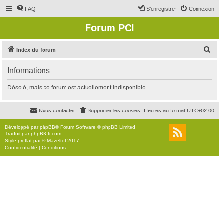
FAQ
S’enregistrer
Connexion
Forum PCI
R
Index du forum
e
Informations
c
h
Désolé, mais ce forum est actuellement indisponible.
e
r
Nous contacter
Supprimer les cookies
Heures au format
UTC+02:00
c
Développé par
phpBB
® Forum Software © phpBB Limited
h
Traduit par
phpBB-fr.com
Style
proflat
par ©
Mazeltof
2017
e
Confidentialité
|
Conditions
r