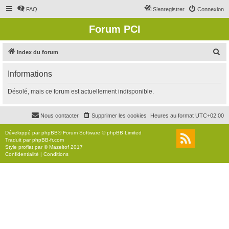
FAQ
S’enregistrer
Connexion
Forum PCI
R
Index du forum
e
Informations
c
h
Désolé, mais ce forum est actuellement indisponible.
e
r
Nous contacter
Supprimer les cookies
Heures au format
UTC+02:00
c
Développé par
phpBB
® Forum Software © phpBB Limited
h
Traduit par
phpBB-fr.com
Style
proflat
par ©
Mazeltof
2017
e
Confidentialité
|
Conditions
r