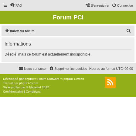
FAQ
S’enregistrer
Connexion
Forum PCI
R
Index du forum
e
Informations
c
h
Désolé, mais ce forum est actuellement indisponible.
e
r
Nous contacter
Supprimer les cookies
Heures au format
UTC+02:00
c
Développé par
phpBB
® Forum Software © phpBB Limited
h
Traduit par
phpBB-fr.com
Style
proflat
par ©
Mazeltof
2017
e
Confidentialité
|
Conditions
r