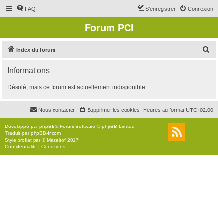
FAQ
S’enregistrer
Connexion
Forum PCI
R
Index du forum
e
Informations
c
h
Désolé, mais ce forum est actuellement indisponible.
e
r
Nous contacter
Supprimer les cookies
Heures au format
UTC+02:00
c
Développé par
phpBB
® Forum Software © phpBB Limited
h
Traduit par
phpBB-fr.com
Style
proflat
par ©
Mazeltof
2017
e
Confidentialité
|
Conditions
r