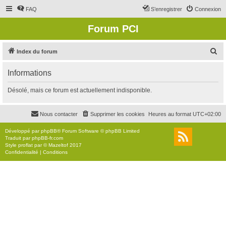
FAQ
S’enregistrer
Connexion
Forum PCI
R
Index du forum
e
Informations
c
h
Désolé, mais ce forum est actuellement indisponible.
e
r
Nous contacter
Supprimer les cookies
Heures au format
UTC+02:00
c
Développé par
phpBB
® Forum Software © phpBB Limited
h
Traduit par
phpBB-fr.com
Style
proflat
par ©
Mazeltof
2017
e
Confidentialité
|
Conditions
r