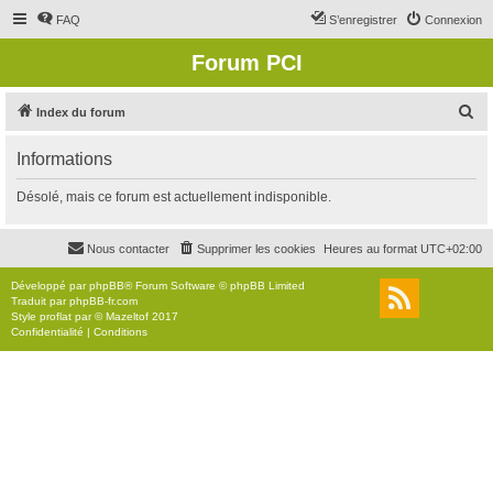
FAQ
S’enregistrer
Connexion
Forum PCI
R
Index du forum
e
Informations
c
h
Désolé, mais ce forum est actuellement indisponible.
e
r
Nous contacter
Supprimer les cookies
Heures au format
UTC+02:00
c
Développé par
phpBB
® Forum Software © phpBB Limited
h
Traduit par
phpBB-fr.com
Style
proflat
par ©
Mazeltof
2017
e
Confidentialité
|
Conditions
r