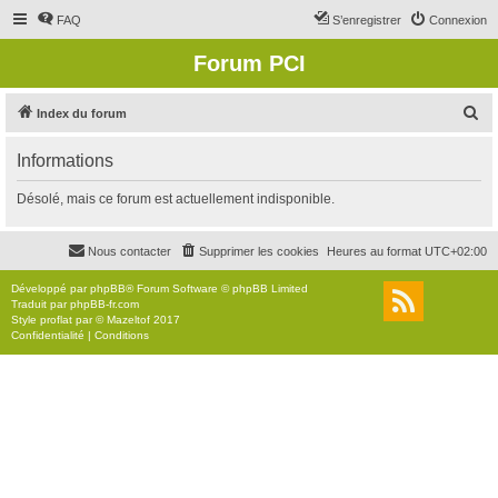
FAQ
S’enregistrer
Connexion
Forum PCI
R
Index du forum
e
Informations
c
h
Désolé, mais ce forum est actuellement indisponible.
e
r
Nous contacter
Supprimer les cookies
Heures au format
UTC+02:00
c
Développé par
phpBB
® Forum Software © phpBB Limited
h
Traduit par
phpBB-fr.com
Style
proflat
par ©
Mazeltof
2017
e
Confidentialité
|
Conditions
r