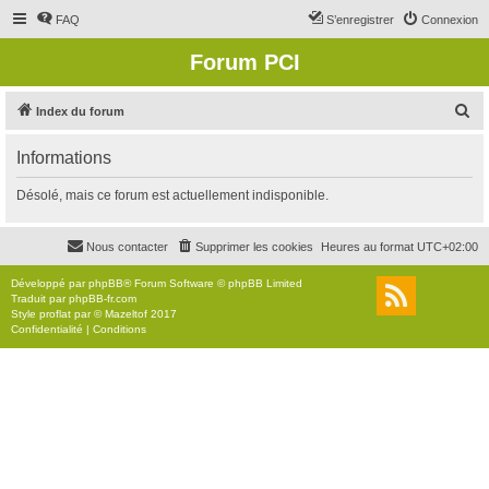
FAQ
S’enregistrer
Connexion
Forum PCI
R
Index du forum
e
Informations
c
h
Désolé, mais ce forum est actuellement indisponible.
e
r
Nous contacter
Supprimer les cookies
Heures au format
UTC+02:00
c
Développé par
phpBB
® Forum Software © phpBB Limited
h
Traduit par
phpBB-fr.com
Style
proflat
par ©
Mazeltof
2017
e
Confidentialité
|
Conditions
r