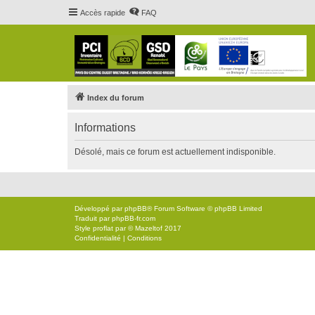
Accès rapide
FAQ
Index du forum
Informations
Désolé, mais ce forum est actuellement indisponible.
Développé par
phpBB
® Forum Software © phpBB Limited
Traduit par
phpBB-fr.com
Style
proflat
par ©
Mazeltof
2017
Confidentialité
|
Conditions