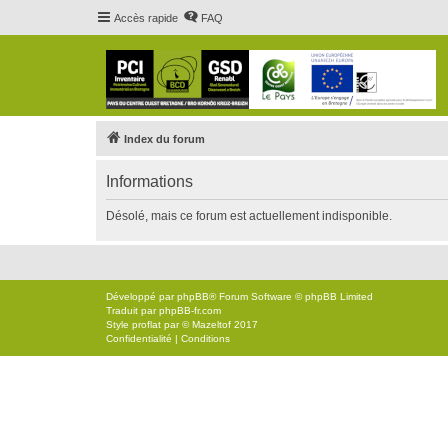
Accès rapide
FAQ
Index du forum
Informations
Désolé, mais ce forum est actuellement indisponible.
Développé par
phpBB
® Forum Software © phpBB Limited
Traduit par
phpBB-fr.com
Style
proflat
par ©
Mazeltof
2017
Confidentialité
|
Conditions