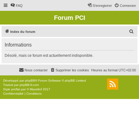
FAQ
S’enregistrer
Connexion
Forum PCI
R
Index du forum
e
Informations
c
h
Désolé, mais ce forum est actuellement indisponible.
e
r
Nous contacter
Supprimer les cookies
Heures au format
UTC+02:00
c
Développé par
phpBB
® Forum Software © phpBB Limited
h
Traduit par
phpBB-fr.com
Style
proflat
par ©
Mazeltof
2017
e
Confidentialité
|
Conditions
r