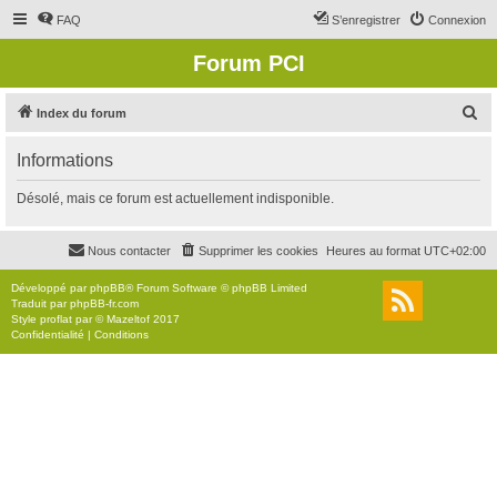
FAQ
S’enregistrer
Connexion
Forum PCI
R
Index du forum
e
Informations
c
h
Désolé, mais ce forum est actuellement indisponible.
e
r
Nous contacter
Supprimer les cookies
Heures au format
UTC+02:00
c
Développé par
phpBB
® Forum Software © phpBB Limited
h
Traduit par
phpBB-fr.com
Style
proflat
par ©
Mazeltof
2017
e
Confidentialité
|
Conditions
r