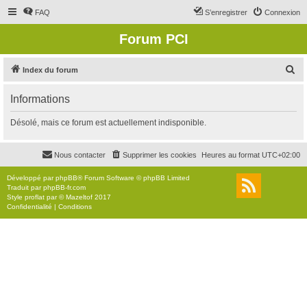
FAQ
S’enregistrer
Connexion
Forum PCI
R
Index du forum
e
Informations
c
h
Désolé, mais ce forum est actuellement indisponible.
e
r
Nous contacter
Supprimer les cookies
Heures au format
UTC+02:00
c
Développé par
phpBB
® Forum Software © phpBB Limited
h
Traduit par
phpBB-fr.com
Style
proflat
par ©
Mazeltof
2017
e
Confidentialité
|
Conditions
r