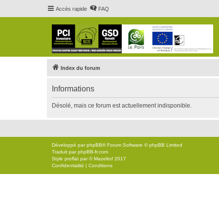
Accès rapide
FAQ
Index du forum
Informations
Désolé, mais ce forum est actuellement indisponible.
Développé par
phpBB
® Forum Software © phpBB Limited
Traduit par
phpBB-fr.com
Style
proflat
par ©
Mazeltof
2017
Confidentialité
|
Conditions