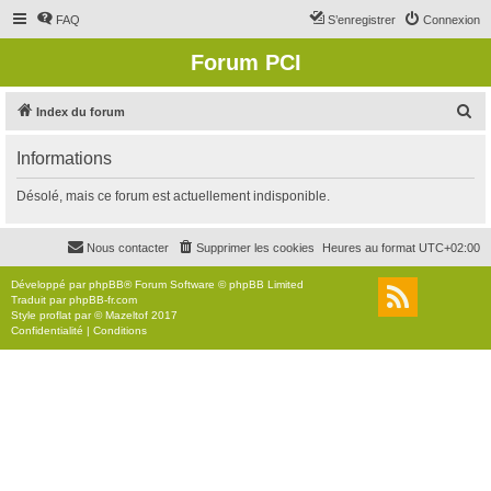
FAQ
S’enregistrer
Connexion
Forum PCI
R
Index du forum
e
Informations
c
h
Désolé, mais ce forum est actuellement indisponible.
e
r
Nous contacter
Supprimer les cookies
Heures au format
UTC+02:00
c
Développé par
phpBB
® Forum Software © phpBB Limited
h
Traduit par
phpBB-fr.com
Style
proflat
par ©
Mazeltof
2017
e
Confidentialité
|
Conditions
r