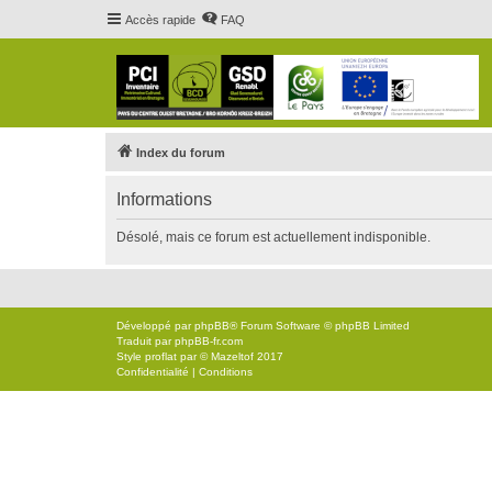
Accès rapide
FAQ
Index du forum
Informations
Désolé, mais ce forum est actuellement indisponible.
Développé par
phpBB
® Forum Software © phpBB Limited
Traduit par
phpBB-fr.com
Style
proflat
par ©
Mazeltof
2017
Confidentialité
|
Conditions