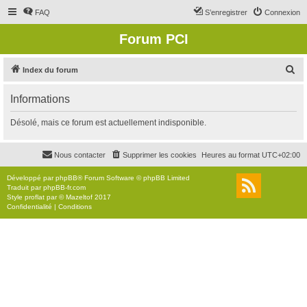
FAQ
S’enregistrer
Connexion
Forum PCI
R
Index du forum
e
Informations
c
h
Désolé, mais ce forum est actuellement indisponible.
e
r
Nous contacter
Supprimer les cookies
Heures au format
UTC+02:00
c
Développé par
phpBB
® Forum Software © phpBB Limited
h
Traduit par
phpBB-fr.com
Style
proflat
par ©
Mazeltof
2017
e
Confidentialité
|
Conditions
r