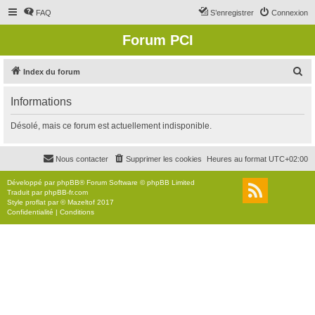
FAQ
S’enregistrer
Connexion
Forum PCI
R
Index du forum
e
Informations
c
h
Désolé, mais ce forum est actuellement indisponible.
e
r
Nous contacter
Supprimer les cookies
Heures au format
UTC+02:00
c
Développé par
phpBB
® Forum Software © phpBB Limited
h
Traduit par
phpBB-fr.com
Style
proflat
par ©
Mazeltof
2017
e
Confidentialité
|
Conditions
r