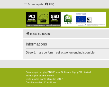
Accès rapide
FAQ
Index du forum
Informations
Désolé, mais ce forum est actuellement indisponible.
Développé par
phpBB
® Forum Software © phpBB Limited
Traduit par
phpBB-fr.com
Style
proflat
par ©
Mazeltof
2017
Confidentialité
|
Conditions