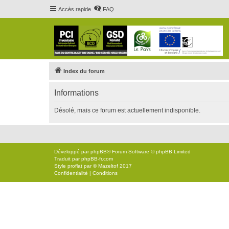
Accès rapide
FAQ
Index du forum
Informations
Désolé, mais ce forum est actuellement indisponible.
Développé par
phpBB
® Forum Software © phpBB Limited
Traduit par
phpBB-fr.com
Style
proflat
par ©
Mazeltof
2017
Confidentialité
|
Conditions