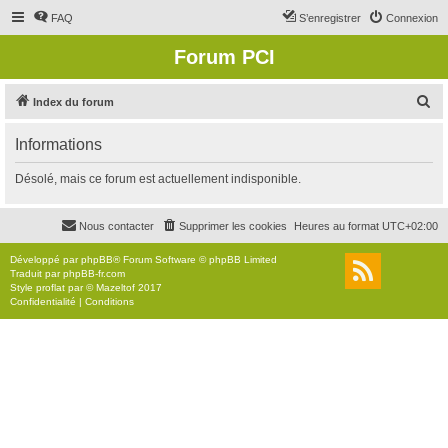
FAQ
S’enregistrer
Connexion
Forum PCI
R
Index du forum
e
Informations
c
h
Désolé, mais ce forum est actuellement indisponible.
e
r
Nous contacter
Supprimer les cookies
Heures au format
UTC+02:00
c
Développé par
phpBB
® Forum Software © phpBB Limited
h
Traduit par
phpBB-fr.com
Style
proflat
par ©
Mazeltof
2017
e
Confidentialité
|
Conditions
r