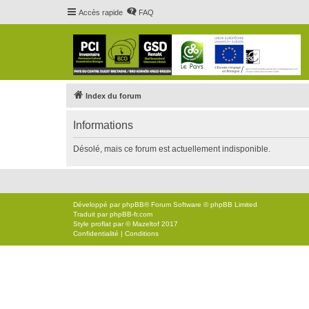
Accès rapide
FAQ
Index du forum
Informations
Désolé, mais ce forum est actuellement indisponible.
Développé par
phpBB
® Forum Software © phpBB Limited
Traduit par
phpBB-fr.com
Style
proflat
par ©
Mazeltof
2017
Confidentialité
|
Conditions