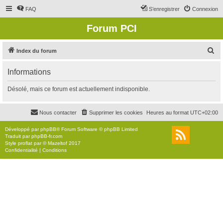
FAQ
S’enregistrer
Connexion
Forum PCI
R
Index du forum
e
Informations
c
h
Désolé, mais ce forum est actuellement indisponible.
e
r
Nous contacter
Supprimer les cookies
Heures au format
UTC+02:00
c
Développé par
phpBB
® Forum Software © phpBB Limited
h
Traduit par
phpBB-fr.com
Style
proflat
par ©
Mazeltof
2017
e
Confidentialité
|
Conditions
r