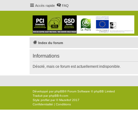
Accès rapide
FAQ
Index du forum
Informations
Désolé, mais ce forum est actuellement indisponible.
Développé par
phpBB
® Forum Software © phpBB Limited
Traduit par
phpBB-fr.com
Style
proflat
par ©
Mazeltof
2017
Confidentialité
|
Conditions