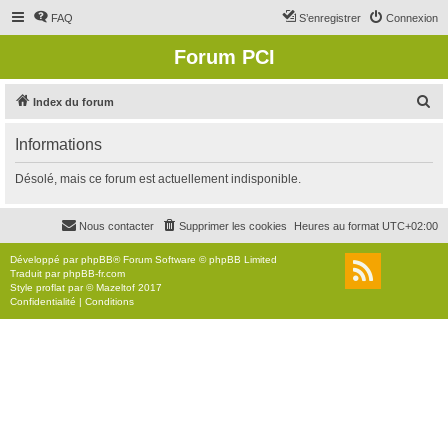
FAQ
S’enregistrer
Connexion
Forum PCI
R
Index du forum
e
Informations
c
h
Désolé, mais ce forum est actuellement indisponible.
e
r
Nous contacter
Supprimer les cookies
Heures au format
UTC+02:00
c
Développé par
phpBB
® Forum Software © phpBB Limited
h
Traduit par
phpBB-fr.com
Style
proflat
par ©
Mazeltof
2017
e
Confidentialité
|
Conditions
r