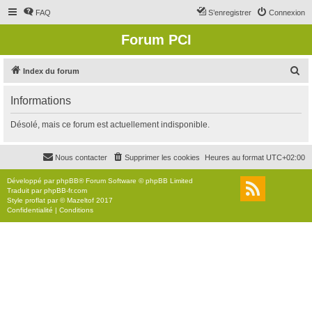
FAQ
S’enregistrer
Connexion
Forum PCI
R
Index du forum
e
Informations
c
h
Désolé, mais ce forum est actuellement indisponible.
e
r
Nous contacter
Supprimer les cookies
Heures au format
UTC+02:00
c
Développé par
phpBB
® Forum Software © phpBB Limited
h
Traduit par
phpBB-fr.com
Style
proflat
par ©
Mazeltof
2017
e
Confidentialité
|
Conditions
r